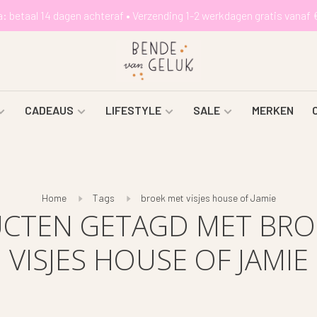
a: betaal 14 dagen achteraf • Verzending 1-2 werkdagen gratis vanaf 
CADEAUS
LIFESTYLE
SALE
MERKEN
Home
Tags
broek met visjes house of Jamie
CTEN GETAGD MET BRO
VISJES HOUSE OF JAMIE