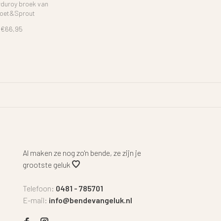
rduroy broek van
oet&Sprout
€66,95
Al maken ze nog zo'n bende, ze zijn je
grootste geluk
Telefoon:
0481 - 785701
E-mail:
info@bendevangeluk.nl