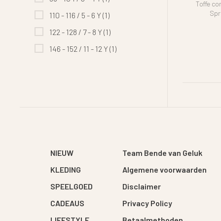
Toffe co
Spr
110 - 116 / 5 - 6 Y
(1)
122 - 128 / 7 - 8 Y
(1)
146 - 152 / 11 - 12 Y
(1)
NIEUW
Team Bende van Geluk
KLEDING
Algemene voorwaarden
SPEELGOED
Disclaimer
CADEAUS
Privacy Policy
LIFESTYLE
Betaalmethoden