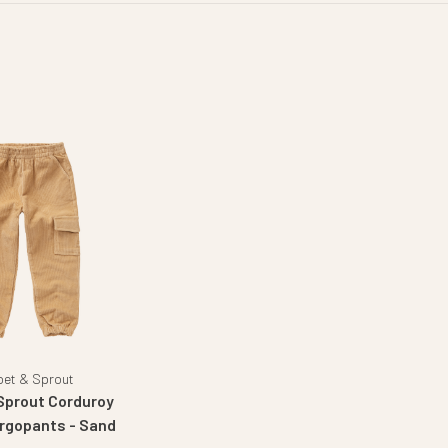
oet & Sprout
prout Corduroy
rgopants - Sand