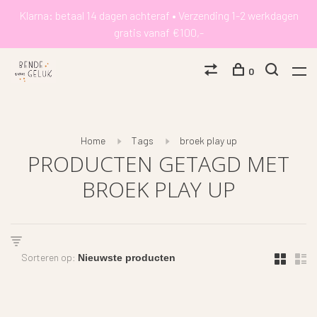
Klarna: betaal 14 dagen achteraf • Verzending 1-2 werkdagen
gratis vanaf €100,-
0
Home
Tags
broek play up
PRODUCTEN GETAGD MET
BROEK PLAY UP
Sorteren op: