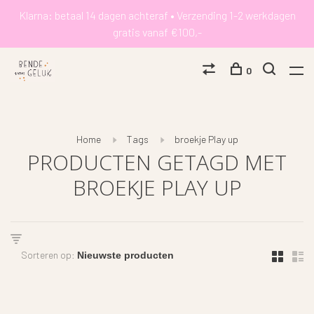
Klarna: betaal 14 dagen achteraf • Verzending 1-2 werkdagen
gratis vanaf €100,-
0
Home
Tags
broekje Play up
PRODUCTEN GETAGD MET
BROEKJE PLAY UP
Sorteren op: