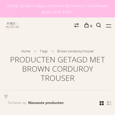
Klarna: betaal 14 dagen achteraf • Verzending 1-2 werkdagen
gratis vanaf €100,-
0
Home
Tags
Brown corduroy trouser
PRODUCTEN GETAGD MET
BROWN CORDUROY
TROUSER
Sorteren op: