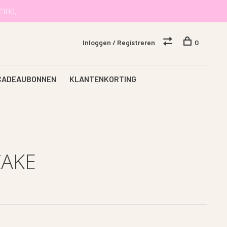
€100,-
Inloggen / Registreren
0
CADEAUBONNEN
KLANTENKORTING
CAKE