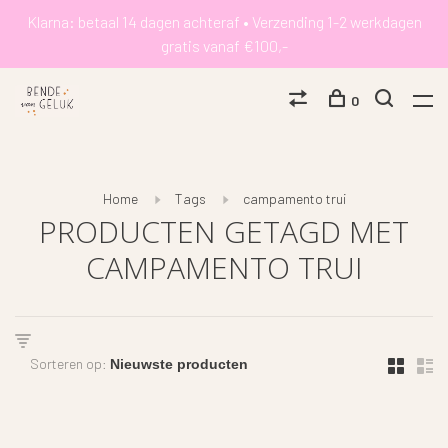
Klarna: betaal 14 dagen achteraf • Verzending 1-2 werkdagen
gratis vanaf €100,-
0
Home
Tags
campamento trui
PRODUCTEN GETAGD MET
CAMPAMENTO TRUI
Sorteren op: