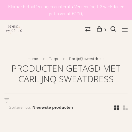
Klarna: betaal 14 dagen achteraf • Verzending 1-2 werkdagen
gratis vanaf €100,-
0
Home
Tags
CarlijnQ sweatdress
PRODUCTEN GETAGD MET
CARLIJNQ SWEATDRESS
Sorteren op: