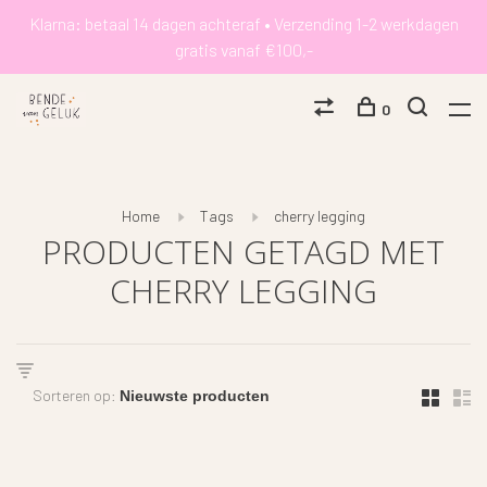
Klarna: betaal 14 dagen achteraf • Verzending 1-2 werkdagen
gratis vanaf €100,-
0
Home
Tags
cherry legging
PRODUCTEN GETAGD MET
CHERRY LEGGING
Sorteren op: