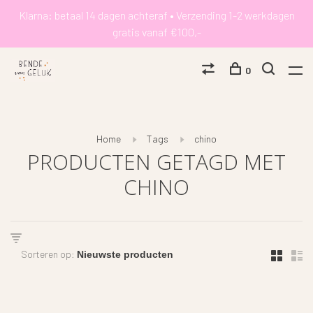
Klarna: betaal 14 dagen achteraf • Verzending 1-2 werkdagen
gratis vanaf €100,-
0
Home
Tags
chino
PRODUCTEN GETAGD MET
CHINO
Sorteren op: