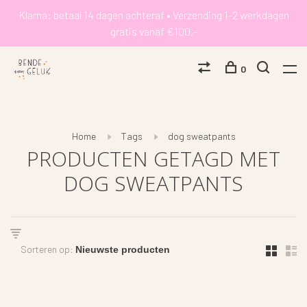
Klarna: betaal 14 dagen achteraf • Verzending 1-2 werkdagen
gratis vanaf €100,-
0
Home
Tags
dog sweatpants
PRODUCTEN GETAGD MET
DOG SWEATPANTS
Sorteren op: