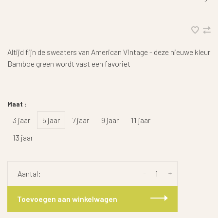
Altijd fijn de sweaters van American Vintage - deze nieuwe kleur
Bamboe green wordt vast een favoriet
Maat :
3 jaar
5 jaar
7 jaar
9 jaar
11 jaar
13 jaar
-
+
Aantal:
Toevoegen aan winkelwagen