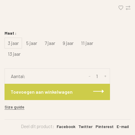
Maat :
3 jaar
5 jaar
7 jaar
9 jaar
11 jaar
13 jaar
-
+
Aantal:
Toevoegen aan winkelwagen
Size guide
Deel dit product:
Facebook
Twitter
Pinterest
E-mail