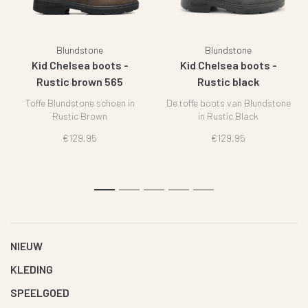
Blundstone
Blundstone
Kid Chelsea boots -
Kid Chelsea boots -
Rustic brown 565
Rustic black
Toffe Blundstone schoen in
De toffe boots van Blundstone
Rustic Brown
in Rustic Black
€129,95
€129,95
1
2
3
4
5
NIEUW
KLEDING
SPEELGOED