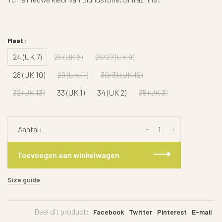
Maat :
24 (UK 7)
25 (UK 8)
26/27 (UK 9)
28 (UK 10)
29 (UK 11)
30/31 (UK 12)
32 (UK 13)
33 (UK 1)
34 (UK 2)
35 (UK 3)
-
+
Aantal:
Toevoegen aan winkelwagen
Size guide
Deel dit product:
Facebook
Twitter
Pinterest
E-mail