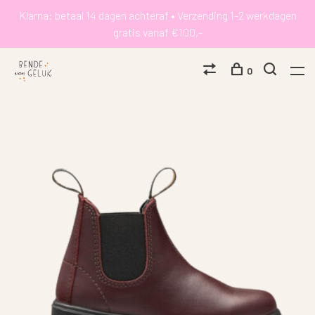
Klarna: betaal 14 dagen achteraf • Verzending 1-2 werkdagen
gratis vanaf €100,-
0