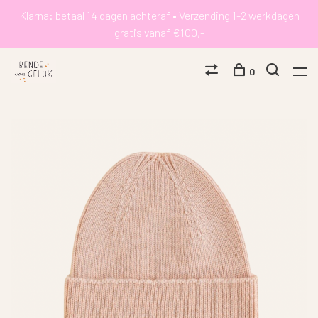
Klarna: betaal 14 dagen achteraf • Verzending 1-2 werkdagen
gratis vanaf €100,-
0