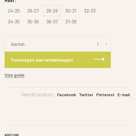
Maat :
24-25
26-27
28-29
30-31
32-33
34-35
35-36
36-37
37-38
-
+
Aantal:
Toevoegen aan winkelwagen
Size guide
Deel dit product:
Facebook
Twitter
Pinterest
E-mail
NIEUW