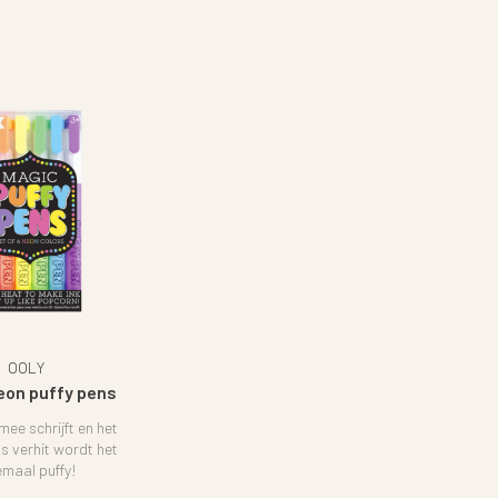
OOLY
eon puffy pens
rmee schrijft en het
s verhit wordt het
emaal puffy!