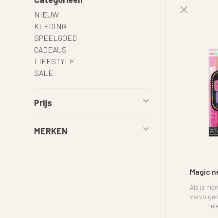
NIEUW
KLEDING
SPEELGOED
CADEAUS
LIFESTYLE
SALE
Prijs
MERKEN
Magic n
Als je hie
vervolgen
hel