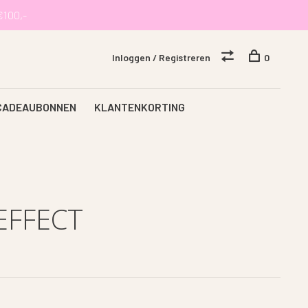
€100,-
Inloggen / Registreren
0
CADEAUBONNEN
KLANTENKORTING
EFFECT