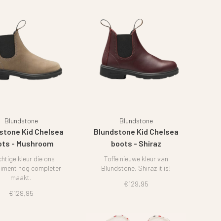
Blundstone
Blundstone
stone Kid Chelsea
Blundstone Kid Chelsea
ots - Mushroom
boots - Shiraz
htige kleur die ons
Toffe nieuwe kleur van
timent nog completer
Blundstone, Shiraz it is!
maakt.
€129,95
€129,95