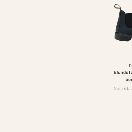
B
Blundst
bo
Stoere bl