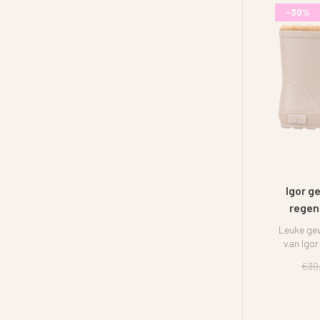
-30%
Igor g
regen
Leuke ge
van Igor
€39