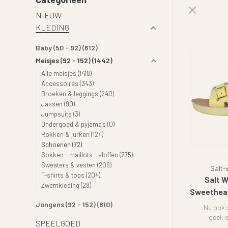
NIEUW
KLEDING
Baby (50 - 92)
(612)
Meisjes (92 - 152)
(1442)
Alle meisjes
(1418)
Accessoires
(343)
Broeken & leggings
(240)
Jassen
(90)
Jumpsuits
(3)
Ondergoed & pyjama's
(0)
Rokken & jurken
(124)
Schoenen
(72)
Sokken - maillots - sloffen
(275)
Sweaters & vesten
(209)
Salt-
T-shirts & tops
(204)
Salt 
Zwemkleding
(28)
Sweethear
Jongens (92 - 152)
(810)
Nu ook 
geel, 
SPEELGOED