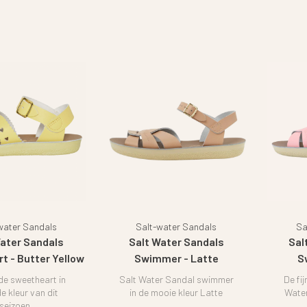
water Sandals
Salt-water Sandals
Sa
Water Sandals
Salt Water Sandals
Sal
t - Butter Yellow
Swimmer - Latte
S
de sweetheart in
Salt Water Sandal swimmer
De fi
de kleur van dit
in de mooie kleur Latte
Water
seizoen.