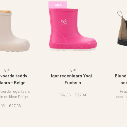
-30%
Igor
Igor
evoerde teddy
Igor regenlaars Yogi -
Blund
laars - Beige
Fuchsia
bo
voerde regenlaars
Prac
€34,95
€24,46
 in de kleur Beige
assor
,95
€27,96