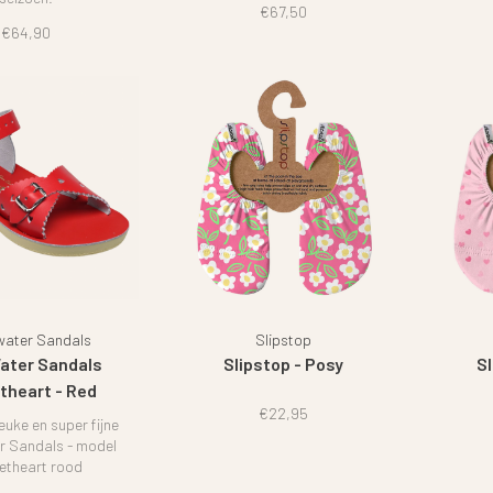
€67,50
€64,90
water Sandals
Slipstop
Water Sandals
Slipstop - Posy
Sl
heart - Red
€22,95
uke en super fijne
r Sandals - model
theart rood