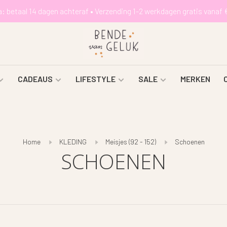
a: betaal 14 dagen achteraf • Verzending 1-2 werkdagen gratis vanaf 
CADEAUS
LIFESTYLE
SALE
MERKEN
Home
KLEDING
Meisjes (92 - 152)
Schoenen
SCHOENEN