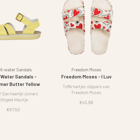
lt-water Sandals
Freedom Moses
 Water Sandals -
Freedom Moses - I Luv
er Butter Yellow
Toffe hartjes slippers van
Freedom Moses
 Een heerlijk zomers
ichtgeel kleurtje.
€43,99
€67,50