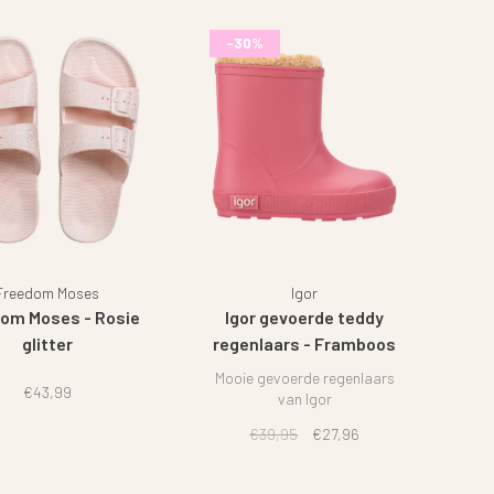
-30%
Freedom Moses
Igor
om Moses - Rosie
Igor gevoerde teddy
glitter
regenlaars - Framboos
Mooie gevoerde regenlaars
€43,99
van Igor
€39,95
€27,96