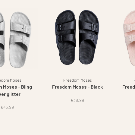
edom Moses
Freedom Moses
 Moses - Bling
Freedom Moses - Black
Freed
ver glitter
€38,99
€43,99