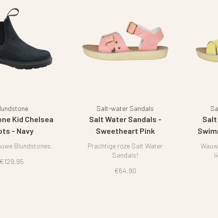
lundstone
Salt-water Sandals
Sa
one Kid Chelsea
Salt Water Sandals -
Salt
ots - Navy
Sweetheart Pink
Swimm
auwe Blundstones.
Prachtige roze Salt Water
Wauw!
Sandals!
l
€129,95
€64,90