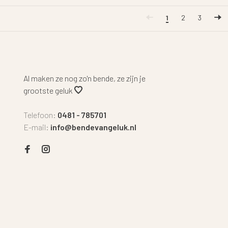
1
2
3
Al maken ze nog zo'n bende, ze zijn je
grootste geluk
Telefoon:
0481 - 785701
E-mail:
info@bendevangeluk.nl