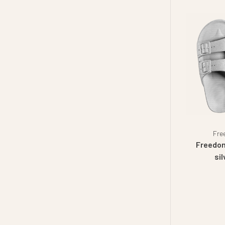
Fre
Freedom
sil