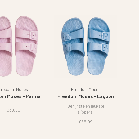
Freedom Moses
Freedom Moses
om Moses - Parma
Freedom Moses - Lagoon
De fijnste en leukste
€38,99
slippers.
€38,99