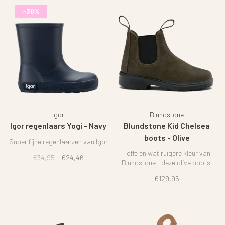
-30%
Igor
Blundstone
Igor regenlaars Yogi - Navy
Blundstone Kid Chelsea
boots - Olive
Super fijne regenlaarzen van Igor
Toffe en wat ruigere kleur van
€34,95
€24,46
Blundstone - deze olive boots.
€129,95