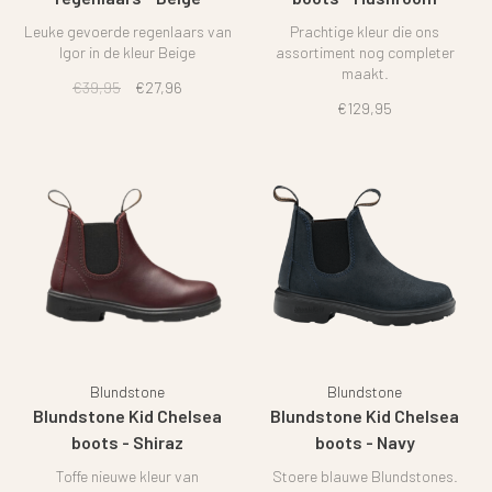
Leuke gevoerde regenlaars van
Prachtige kleur die ons
Igor in de kleur Beige
assortiment nog completer
maakt.
€39,95
€27,96
€129,95
Blundstone
Blundstone
Blundstone Kid Chelsea
Blundstone Kid Chelsea
boots - Shiraz
boots - Navy
Toffe nieuwe kleur van
Stoere blauwe Blundstones.