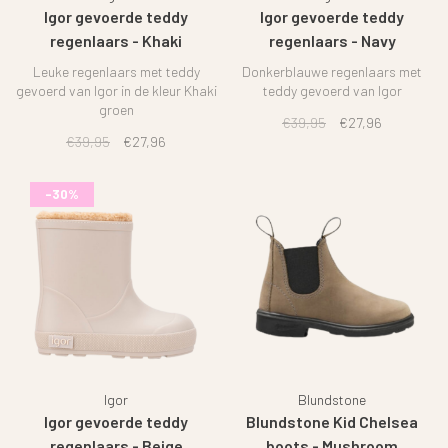
Igor gevoerde teddy
Igor gevoerde teddy
regenlaars - Khaki
regenlaars - Navy
Leuke regenlaars met teddy
Donkerblauwe regenlaars met
gevoerd van Igor in de kleur Khaki
teddy gevoerd van Igor
groen
€39,95
€27,96
€39,95
€27,96
-30%
Igor
Blundstone
Igor gevoerde teddy
Blundstone Kid Chelsea
regenlaars - Beige
boots - Mushroom