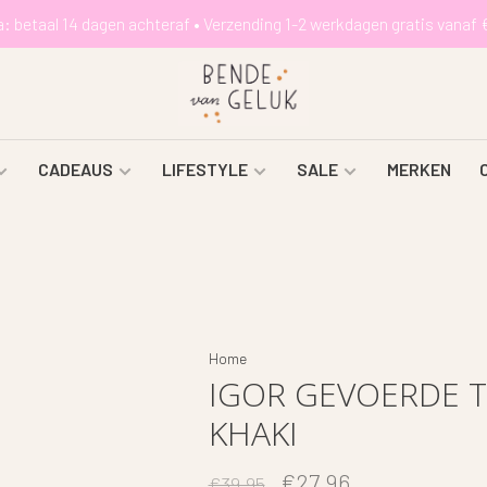
a: betaal 14 dagen achteraf • Verzending 1-2 werkdagen gratis vanaf 
CADEAUS
LIFESTYLE
SALE
MERKEN
Home
IGOR GEVOERDE T
KHAKI
€27,96
€39,95