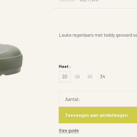
Leuke regenlaars met teddy gevoerd van
Maat :
20
28
33
34
Aantal:
Toevoegen aan winkelwagen
Size guide