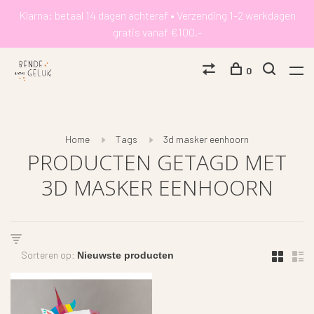
Klarna: betaal 14 dagen achteraf • Verzending 1-2 werkdagen
gratis vanaf €100,-
0
Home
Tags
3d masker eenhoorn
PRODUCTEN GETAGD MET
3D MASKER EENHOORN
Sorteren op: