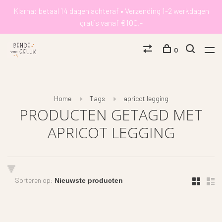
Klarna: betaal 14 dagen achteraf • Verzending 1-2 werkdagen
gratis vanaf €100,-
0
Home
Tags
apricot legging
PRODUCTEN GETAGD MET
APRICOT LEGGING
Sorteren op: