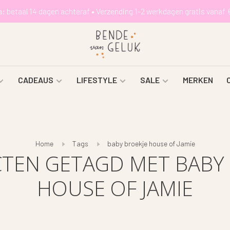
a: betaal 14 dagen achteraf • Verzending 1-2 werkdagen gratis vanaf 
CADEAUS
LIFESTYLE
SALE
MERKEN
Home
Tags
baby broekje house of Jamie
TEN GETAGD MET BABY 
HOUSE OF JAMIE