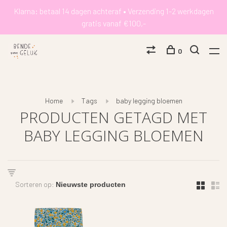
Klarna: betaal 14 dagen achteraf • Verzending 1-2 werkdagen
gratis vanaf €100,-
0
Home
Tags
baby legging bloemen
PRODUCTEN GETAGD MET
BABY LEGGING BLOEMEN
Sorteren op: