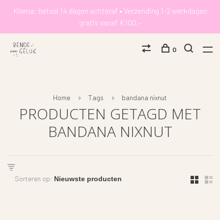
Klarna: betaal 14 dagen achteraf • Verzending 1-2 werkdagen
gratis vanaf €100,-
0
Home
Tags
bandana nixnut
PRODUCTEN GETAGD MET
BANDANA NIXNUT
Sorteren op: