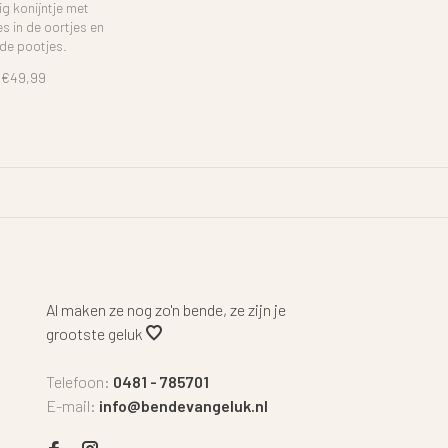
Original
ig konijntje met
s in de oortjes en
de pootjes.
€49,99
Al maken ze nog zo'n bende, ze zijn je
grootste geluk
Telefoon:
0481 - 785701
E-mail:
info@bendevangeluk.nl