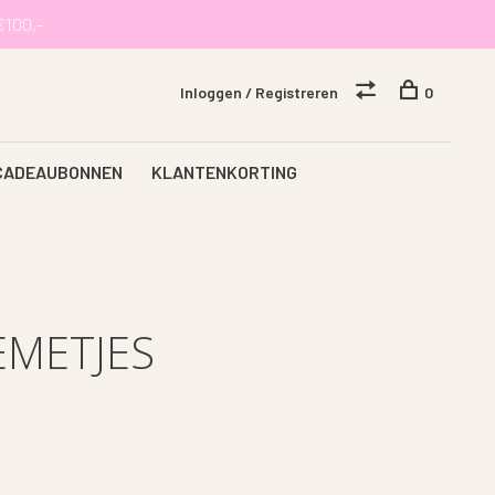
€100,-
Inloggen / Registreren
0
CADEAUBONNEN
KLANTENKORTING
METJES