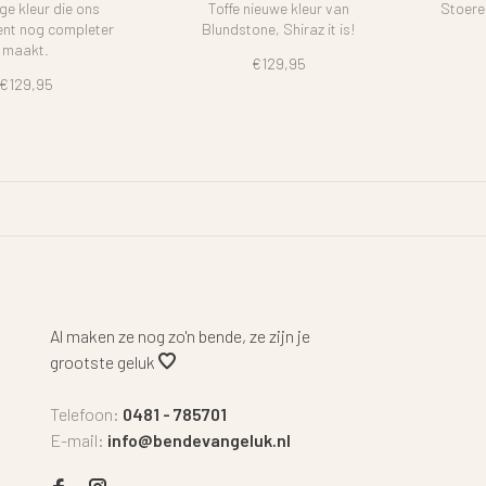
ge kleur die ons
Toffe nieuwe kleur van
Stoere
ent nog completer
Blundstone, Shiraz it is!
maakt.
€129,95
€129,95
Al maken ze nog zo'n bende, ze zijn je
grootste geluk
Telefoon:
0481 - 785701
E-mail:
info@bendevangeluk.nl