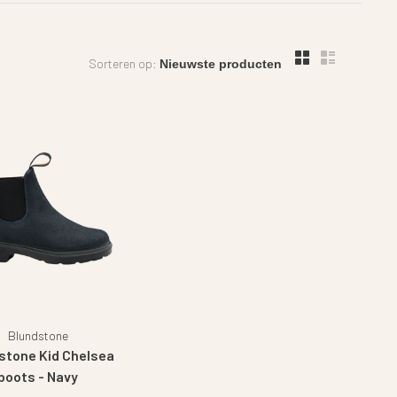
Sorteren op:
Blundstone
stone Kid Chelsea
boots - Navy