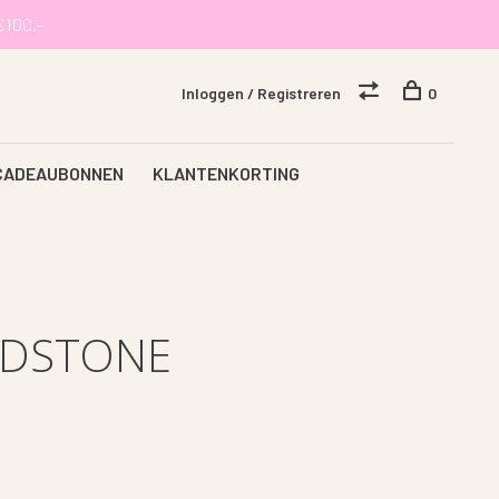
€100,-
Inloggen / Registreren
0
CADEAUBONNEN
KLANTENKORTING
NDSTONE