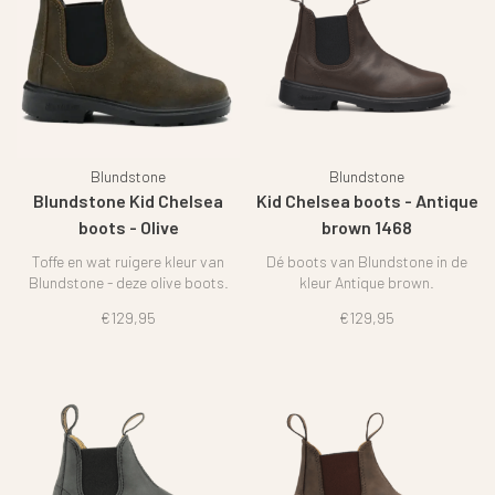
Blundstone
Blundstone
Blundstone Kid Chelsea
Kid Chelsea boots - Antique
boots - Olive
brown 1468
Toffe en wat ruigere kleur van
Dé boots van Blundstone in de
Blundstone - deze olive boots.
kleur Antique brown.
€129,95
€129,95