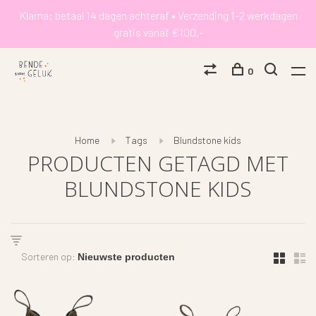
Klarna: betaal 14 dagen achteraf • Verzending 1-2 werkdagen
gratis vanaf €100,-
0
Home
Tags
Blundstone kids
PRODUCTEN GETAGD MET
BLUNDSTONE KIDS
Sorteren op: