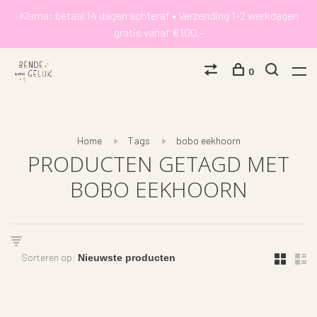
Klarna: betaal 14 dagen achteraf • Verzending 1-2 werkdagen
gratis vanaf €100,-
0
Home
Tags
bobo eekhoorn
PRODUCTEN GETAGD MET
BOBO EEKHOORN
Sorteren op: