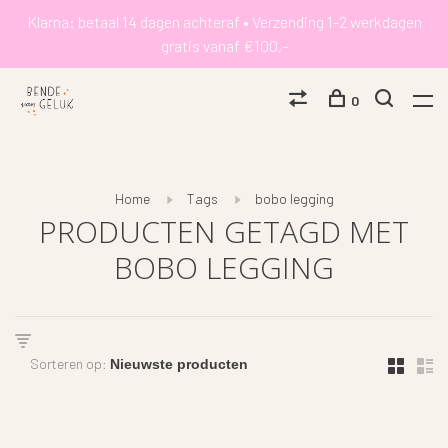
Klarna: betaal 14 dagen achteraf • Verzending 1-2 werkdagen
gratis vanaf €100,-
0
Home
Tags
bobo legging
PRODUCTEN GETAGD MET
BOBO LEGGING
Sorteren op: