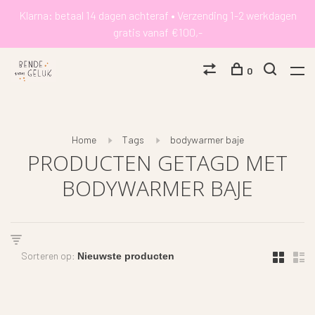
Klarna: betaal 14 dagen achteraf • Verzending 1-2 werkdagen
gratis vanaf €100,-
0
Home
Tags
bodywarmer baje
PRODUCTEN GETAGD MET
BODYWARMER BAJE
Sorteren op: