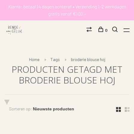
Klarna: betaal 14 dagen achteraf • Verzending 1-2 werkdagen
gratis vanaf €100,-
0
Home
Tags
broderie blouse hoj
PRODUCTEN GETAGD MET
BRODERIE BLOUSE HOJ
Sorteren op: