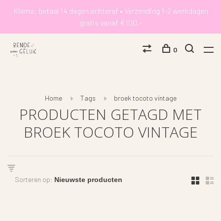
Klarna: betaal 14 dagen achteraf • Verzending 1-2 werkdagen
gratis vanaf €100,-
0
Home
Tags
broek tocoto vintage
PRODUCTEN GETAGD MET
BROEK TOCOTO VINTAGE
Sorteren op: