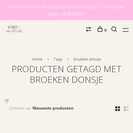
Klarna: betaal 14 dagen achteraf • Verzending 1-2 werkdagen
gratis vanaf €100,-
0
Home
Tags
broeken donsje
PRODUCTEN GETAGD MET
BROEKEN DONSJE
Sorteren op: