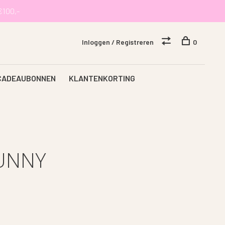
€100,-
Inloggen / Registreren
0
CADEAUBONNEN
KLANTENKORTING
UNNY