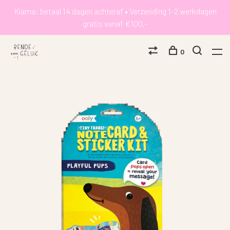
Klarna: betaal 14 dagen achteraf • Verzending 1-2 werkdagen
gratis vanaf €100,-
0