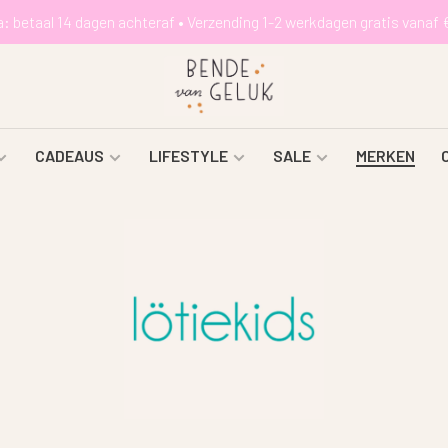
a: betaal 14 dagen achteraf • Verzending 1-2 werkdagen gratis vanaf 
CADEAUS
LIFESTYLE
SALE
MERKEN