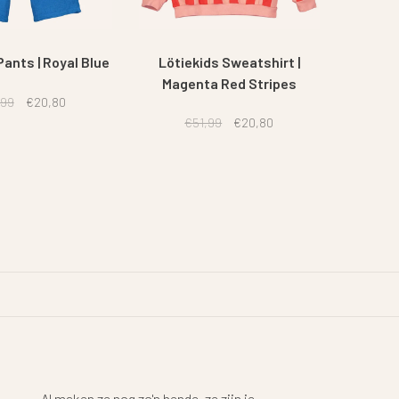
Pants | Royal Blue
Lötiekids Sweatshirt |
Magenta Red Stripes
,99
€20,80
€51,99
€20,80
Al maken ze nog zo'n bende, ze zijn je