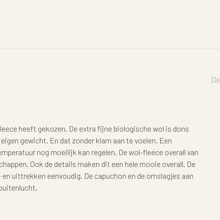
De
lfleece heeft gekozen. De extra fijne biologische wol is dons
 eigen gewicht. En dat zonder klam aan te voelen. Een
emperatuur nog moeilijk kan regelen. De wol-fleece overall van
schappen. Ook de details maken dit een hele mooie overall. De
 en uittrekken eenvoudig. De capuchon en de omslagjes aan
buitenlucht.