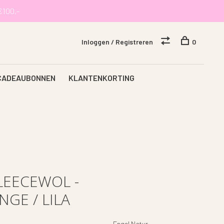
€100,-
Inloggen / Registreren
0
CADEAUBONNEN
KLANTENKORTING
LEECEWOL -
GE / LILA
Engel Natur