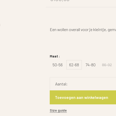
Een wollen overall voor je kleintje, g
Maat :
50-56
62-68
74-80
86-92
Aantal:
Toevoegen aan winkelwagen
Size guide