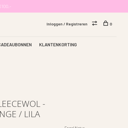
€100,-
Inloggen / Registreren
0
CADEAUBONNEN
KLANTENKORTING
LEECEWOL -
GE / LILA
Engel Natur