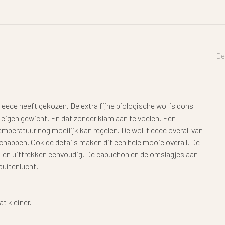
De
lfleece heeft gekozen. De extra fijne biologische wol is dons
 eigen gewicht. En dat zonder klam aan te voelen. Een
emperatuur nog moeilijk kan regelen. De wol-fleece overall van
schappen. Ook de details maken dit een hele mooie overall. De
 en uittrekken eenvoudig. De capuchon en de omslagjes aan
buitenlucht.
at kleiner.