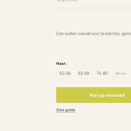
Een wollen overall voor je kleintje, g
Maat :
50-56
62-68
74-80
86-92
Niet op voorraad
Size guide