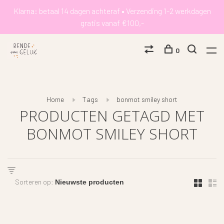
Klarna: betaal 14 dagen achteraf • Verzending 1-2 werkdagen
gratis vanaf €100,-
0
Home
Tags
bonmot smiley short
PRODUCTEN GETAGD MET
BONMOT SMILEY SHORT
Sorteren op: