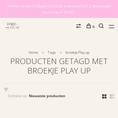
Klarna: betaal 14 dagen achteraf • Verzending 1-2 werkdagen
gratis vanaf €100,-
0
Home
Tags
broekje Play up
PRODUCTEN GETAGD MET
BROEKJE PLAY UP
Sorteren op: