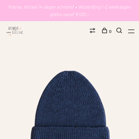
Klarna: betaal 14 dagen achteraf • Verzending 1-2 werkdagen
gratis vanaf €100,-
0