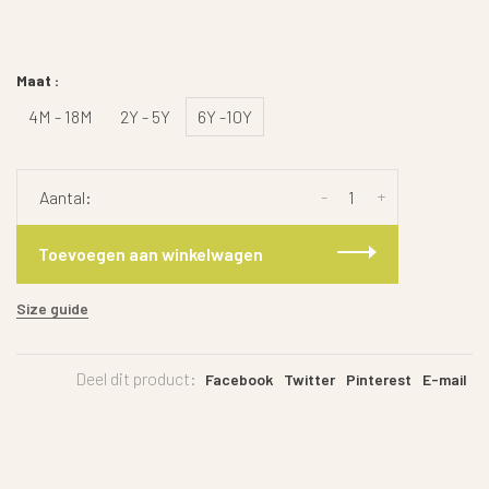
Maat :
4M - 18M
2Y - 5Y
6Y -10Y
-
+
Aantal:
Toevoegen aan winkelwagen
Size guide
Deel dit product:
Facebook
Twitter
Pinterest
E-mail