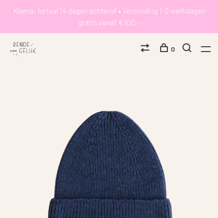
Klarna: betaal 14 dagen achteraf • Verzending 1-2 werkdagen
gratis vanaf €100,-
0