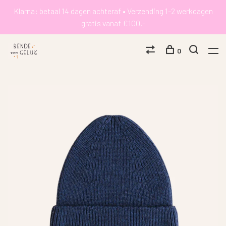
Klarna: betaal 14 dagen achteraf • Verzending 1-2 werkdagen
gratis vanaf €100,-
0