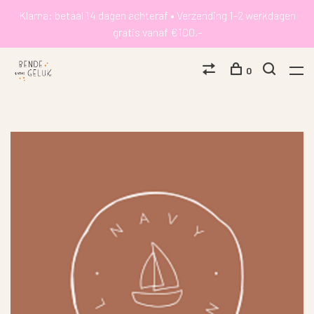
Klarna: betaal 14 dagen achteraf • Verzending 1-2 werkdagen
gratis vanaf €100,-
0