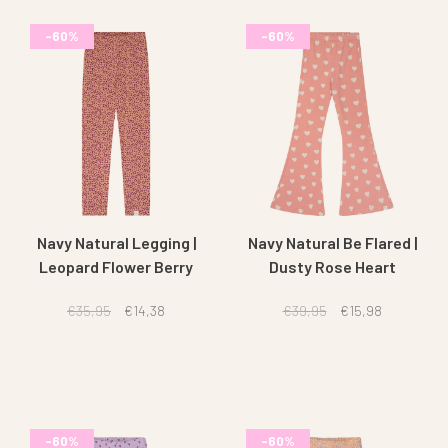
-60%
-60%
Navy Natural Legging |
Navy Natural Be Flared |
Leopard Flower Berry
Dusty Rose Heart
€35,95
€14,38
€39,95
€15,98
-60%
-60%