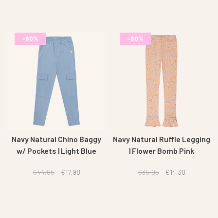
-60%
-60%
Navy Natural Chino Baggy
Navy Natural Ruffle Legging
w/ Pockets | Light Blue
| Flower Bomb Pink
€44,95
€17,98
€35,95
€14,38