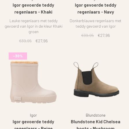
Igor gevoerde teddy
Igor gevoerde teddy
regenlaars - Khaki
regenlaars - Navy
Leuke regenlaars met teddy
Donkerblauwe regenlaars met
gevoerd van Igor in de kleur Khaki
teddy gevoerd van Igor
groen
€39,95
€27,96
€39,95
€27,96
-30%
Igor
Blundstone
Igor gevoerde teddy
Blundstone Kid Chelsea
regenlaars - Beige
boots - Mushroom