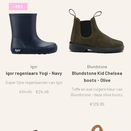
-30%
Igor
Blundstone
Igor regenlaars Yogi - Navy
Blundstone Kid Chelsea
boots - Olive
Super fijne regenlaarzen van Igor
Toffe en wat ruigere kleur van
€34,95
€24,46
Blundstone - deze olive boots.
€129,95