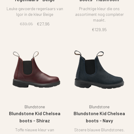
Leuke gevoerde regenlaars van
Prachtige kleur die ons
Igor in de kleur Beige
assortiment nog completer
maakt.
€39,95
€27,96
€129,95
Blundstone
Blundstone
Blundstone Kid Chelsea
Blundstone Kid Chelsea
boots - Shiraz
boots - Navy
Toffe nieuwe kleur van
Stoere blauwe Blundstones.